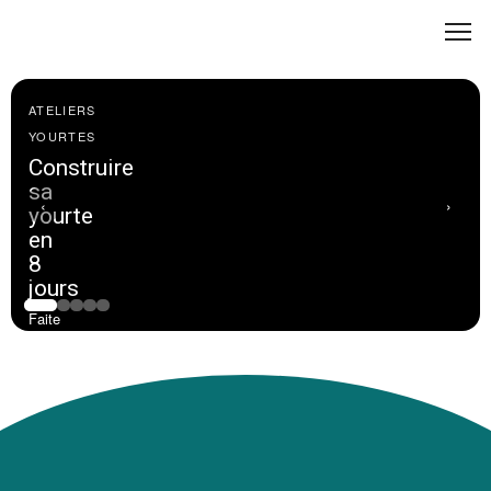
ATELIERS
YOURTES
Construire
sa
‹
›
yourte
en
8
jours
Faite
votre
yourte
en
8
jours
-
5610
euros