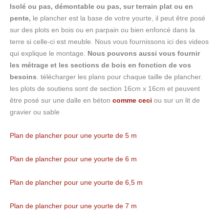
40m
Isolé ou pas, démontable ou pas, sur terrain plat ou en
carré
pente,
le plancher est la base de votre yourte, il peut être posé
soit
7m
sur des plots en bois ou en parpain ou bien enfoncé dans la
de
terre si celle-ci est meuble. Nous vous fournissons ici des videos
diamétre
qui explique le montage.
Nous pouvons aussi vous fournir
les
yourtes
les métrage et les sections de bois en fonction de vos
comtemporaines
besoins
. télécharger les plans pour chaque taille de plancher.
les
les plots de soutiens sont de section 16cm x 16cm et peuvent
moins
chères
être posé sur une dalle en béton
comme ceci
ou sur un lit de
de
gravier ou sable
France.
Plan de plancher pour une yourte de 5 m
Voir
le
Plan de plancher pour une yourte de 6 m
stage
Plan de plancher pour une yourte de 6,5 m
Plan de plancher pour une yourte de 7 m