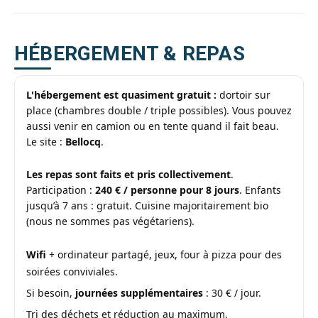
12
TTC
M
pour
40m
Solutions
carré
HÉBERGEMENT & REPAS
bois
soit
prêtes
7m
à
de
monter
L'hébergement est quasiment gratuit :
dortoir sur
diamétre
place (chambres double / triple possibles). Vous pouvez
les
Voir les
yourtes
aussi venir en camion ou en tente quand il fait beau.
comtemporaines
planchers
Le site :
Bellocq
.
les
moins
Les repas sont faits et pris collectivement
.
chères
de
Participation :
240 € / personne pour 8 jours
. Enfants
France.
jusqu’à 7 ans : gratuit. Cuisine majoritairement bio
(nous ne sommes pas végétariens).
Voir
le
Wifi
+ ordinateur partagé, jeux, four à pizza pour des
stage
soirées conviviales.
Si besoin,
journées supplémentaires
: 30 € / jour.
Tri des déchets et réduction au maximum.