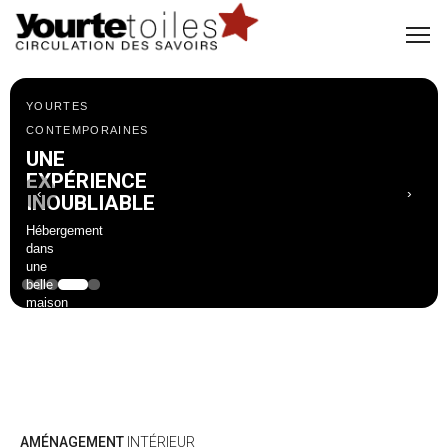
YOURTES
CONTEMPORAINES
UNE
EXPÉRIENCE
‹
›
INOUBLIABLE
Hébergement
dans
une
belle
maison
de
campagne,
nourriture
bio
et
stage
inclus
AMÉNAGEMENT
INTÉRIEUR