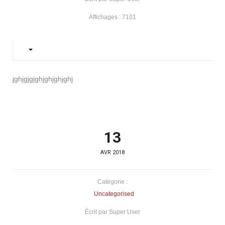
Affichages : 7101
jghjgjgjghjghjghjghj
13
AVR 2018
Catégorie :
Uncategorised
Écrit par Super User