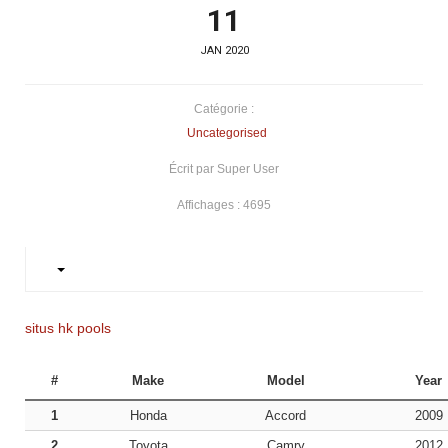
11
Galerie
photos
JAN 2020
Catégorie :
Uncategorised
Écrit par Super User
Affichages : 4695
situs hk pools
#
Make
Model
Year
1
Honda
Accord
2009
2
Toyota
Camry
2012