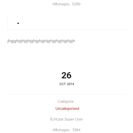
Affichages : 5280
jhgjghjghjghjghjghjghjghjghjghjghjgh
26
OCT 2014
Catégorie :
Uncategorised
Écrit par Super User
Affichages : 7884